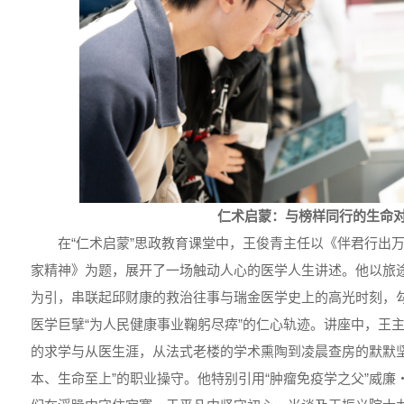
仁术启蒙：与榜样同行的生命
在“仁术启蒙”思政教育课堂中，王俊青主任以《伴君行出
家精神》为题，展开了一场触动人心的医学人生讲述。他以旅途
为引，串联起邱财康的救治往事与瑞金医学史上的高光时刻，
医学巨擘“为人民健康事业鞠躬尽瘁”的仁心轨迹。讲座中，王
的求学与从医生涯，从法式老楼的学术熏陶到凌晨查房的默默坚
本、生命至上”的职业操守。他特别引用“肿瘤免疫学之父”威