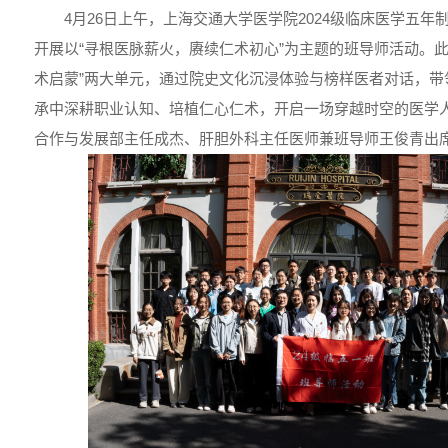
4月26日上午，上海交通大学医学院2024级临床医学五
开展以“寻根医脉薪火，赓续仁术初心”为主题的班导师活动。此
术启蒙”两大单元，通过院史文化沉浸体验与榜样医者对话，带
承中深耕职业认知、培植仁心仁术，开启一场穿越时空的医学
合作与发展部主任成杰、肝胆外科主任医师兼班导师王俊青出