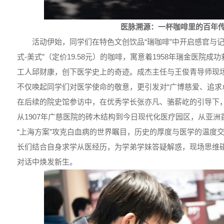
医脉溯源：一杯咖啡里的百年
活动伊始，同学们在特色文创饮品“瑞咖啡”中开启感官与
式-美式”（定价19.58元）的咖啡，寓意着1958年瑞金医院成功
工人邱财康，创下医学史上的奇迹。成杰主任与王俊青导师现
不仅唤起同学们对医学使命的敬意，更引发对“广博慈爱、追求
在后续的院史馆参访中，在优秀学长张亦凡、骆薪屹的引导下，
从1907年广慈医院的砖木结构到今日现代化医疗园区，从亚
“上海方案”攻克白血病的世界瞩目，历史的厚度与医学的温度
长们结合自身求学从医经历，为学弟学妹答疑解惑，现场思维
对话中焕发新生。