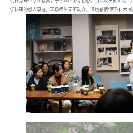
们在浮躁中守住寂寞，于平凡中坚守初心。当谈及王振义院士
学科研的感人事迹，现场师生无不动容，深切感悟“医乃仁术”