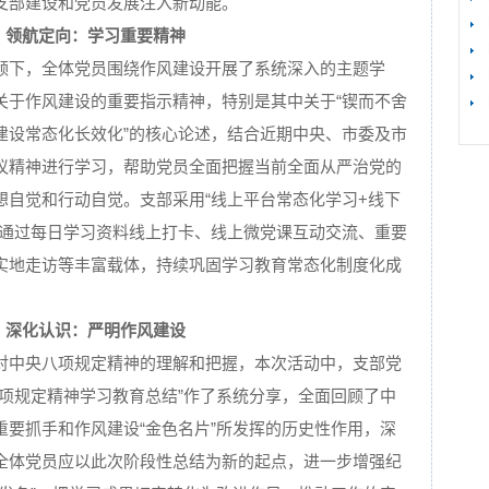
支部建设和党员发展注入新动能。
领航定向：学习重要精神
领下，全体党员围绕作风建设开展了系统深入的主题学
【
关于作风建设的重要指示精神，特别是其中关于“锲而不舍
建设常态化长效化”的核心论述，结合近期中央、市委及市
议精神进行学习，帮助党员全面把握当前全面从严治党的
想自觉和行动自觉。支部采用“线上平台常态化学习+线下
，通过每日学习资料线上打卡、线上微党课互动交流、重要
实地走访等丰富载体，持续巩固学习教育常态化制度化成
深化认识：严明作风建设
对中央八项规定精神的理解和把握，本次活动中，支部党
八项规定精神学习教育总结”作了系统分享，全面回顾了中
重要抓手和作风建设“金色名片”所发挥的历史性作用，深
全体党员应以此次阶段性总结为新的起点，进一步增强纪