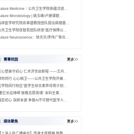
Nature Medicine｜公共卫生学院徐蕴汶团…
ature Microbiology | 姚玉峰/卢捷课题…
临床医学研究院俞章盛教授团队提出病理基…
公共卫生学院张智若团队研发“医疗保障公…
ature Neuroscience：徐天乐/李伟广等合…
菁菁校园
匠心塑美守初心 仁术济世启新程 ——王丹…
预你同行 心心相卫——公共卫生学院开展…
医学院闵行校区“医学生综合素养培育计划…
“重忆长征峥嵘 致敬志愿英魂” 本科生第…
锚定初心 深耕本源 争做AI不可替代医学人…
媒体聚焦
【上海人民广播电台】传承大医精神 致敬…