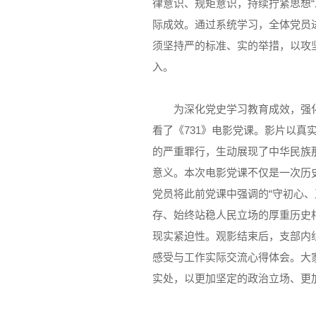
律意识、规矩意识，持续拧紧思想
际成效。通过系统学习，全体党员
须坚持严的标准、实的举措，以攻
入。
为深化党史学习教育成效，强
看了《731》电影党课。影片以真
的严重罪行，生动展现了中华民族
意义。本次电影党课不仅是一次历
党员将此前党课中强调的“守初心
存、始终站稳人民立场的厚重历史
现实紧迫性。观影结束后，支部内
感受与工作实际交流心得体会。大
实处，以更加坚定的政治立场、更