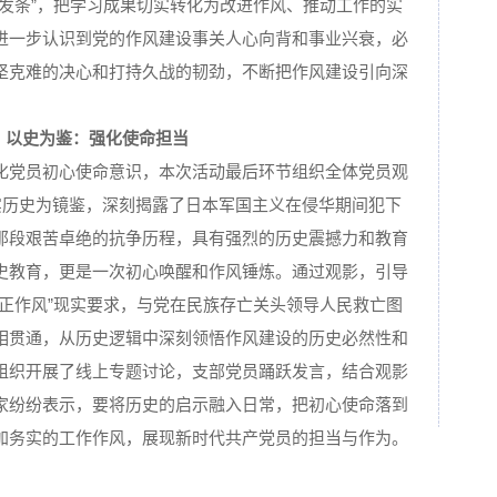
“发条”，把学习成果切实转化为改进作风、推动工作的实
进一步认识到党的作风建设事关人心向背和事业兴衰，必
坚克难的决心和打持久战的韧劲，不断把作风建设引向深
以史为鉴：强化使命担当
化党员初心使命意识，本次活动最后环节组织全体党员观
实历史为镜鉴，深刻揭露了日本军国主义在侵华期间犯下
那段艰苦卓绝的抗争历程，具有强烈的历史震撼力和教育
史教育，更是一次初心唤醒和作风锤炼。通过观影，引导
、正作风”现实要求，与党在民族存亡关头领导人民救亡图
相贯通，从历史逻辑中深刻领悟作风建设的历史必然性和
组织开展了线上专题讨论，支部党员踊跃发言，结合观影
家纷纷表示，要将历史的启示融入日常，把初心使命落到
加务实的工作作风，展现新时代共产党员的担当与作为。