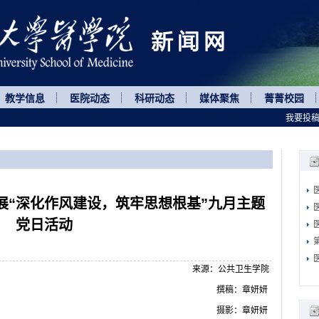
教学信息
医院动态
科研动态
媒体聚焦
菁菁校园
我要投
展“深化作风建设，筑牢思想根基”九月主题
党日活动
来源：公共卫生学院
撰稿：章妍妍
摄影：章妍妍