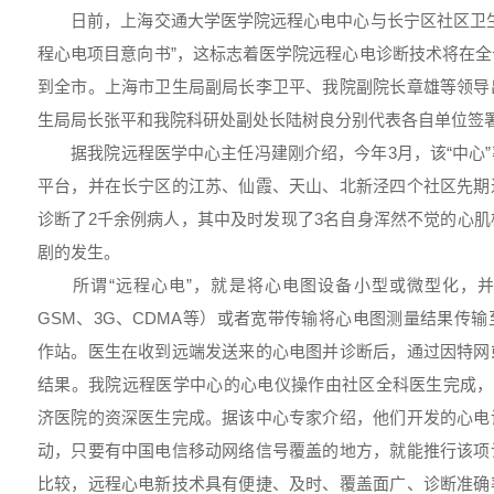
日前，上海交通大学医学院远程心电中心与长宁区社区卫生
程心电项目意向书”，这标志着医学院远程心电诊断技术将在
到全市。上海市卫生局副局长李卫平、我院副院长章雄等领导
生局局长张平和我院科研处副处长陆树良分别代表各自单位签署
据我院远程医学中心主任冯建刚介绍，今年3月，该“中心”
平台，并在长宁区的江苏、仙霞、天山、北新泾四个社区先期
诊断了2千余例病人，其中及时发现了3名自身浑然不觉的心
剧的发生。
所谓“远程心电”，就是将心电图设备小型或微型化，并
GSM、3G、CDMA等）或者宽带传输将心电图测量结果传
作站。医生在收到远端发送来的心电图并诊断后，通过因特网
结果。我院远程医学中心的心电仪操作由社区全科医生完成，
济医院的资深医生完成。据该中心专家介绍，他们开发的心电
动，只要有中国电信移动网络信号覆盖的地方，就能推行该项
比较，远程心电新技术具有便捷、及时、覆盖面广、诊断准确