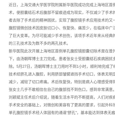
近日，上海交通大学医学院附属新华医院成功完成上海地区首
术，使胆囊结石术后腹部不留痕迹成为现实，不仅减少了手术
者去除了手术后的精神困扰，实现了腹腔镜手术应用技术的又
腹腔镜微创技术因皮肤切口小、恢复快、痛苦少，在临床中广
了巨大变革。为尽可能减少手术创伤，该项手术近年来从经典
的三孔技术及为数不多的两孔技术。
新华医院此次开展上海地区首例单孔腹腔镜胆囊切除术是在普
下，由汤朝晖博士主刀完成。患者张女士受胆囊结石疾病困扰
除。5月27日，汤朝晖博士主刀用时不到1小时，顺利地完成
技术经脐孔进入腹腔，利用脐部皱襞遮挡手术切口，体表无明
减少，减轻了切口疼痛。术后恢复快，特别是病人心理感受得
张女士几乎不敢相信在自己的腹部找不到伤口，感到非常满意
刘颖斌主任术后介绍说，随着生活水平的不断提高，人们对疾
手术安全的基础上，对微创和美容有了更高的要求，引起外科
单孔腹腔镜手术经人体固有的通道“脐孔”，基本能达到体表无