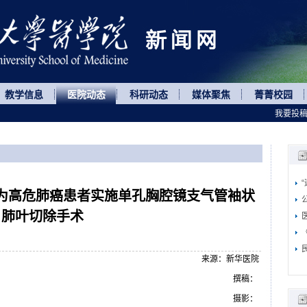
教学信息
医院动态
科研动态
媒体聚焦
菁菁校园
我要投
为高危肺癌患者实施单孔胸腔镜支气管袖状
肺叶切除手术
来源：新华医院
撰稿：
摄影：