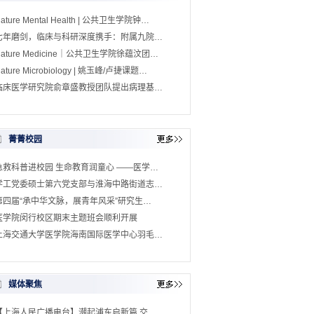
ature Mental Health | 公共卫生学院钟…
七年磨剑，临床与科研深度携手：附属九院…
Nature Medicine｜公共卫生学院徐蕴汶团…
ature Microbiology | 姚玉峰/卢捷课题…
临床医学研究院俞章盛教授团队提出病理基…
菁菁校园
急救科普进校园 生命教育润童心 ——医学…
学工党委硕士第六党支部与淮海中路街道志…
第四届“承中华文脉，展青年风采”研究生…
医学院闵行校区期末主题班会顺利开展
上海交通大学医学院海南国际医学中心羽毛…
媒体聚焦
【上海人民广播电台】潮起浦东启新篇 交…