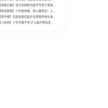
【海南日报】吉尔吉斯斯坦医学专家千里来…
【新闻晨报】十年医者路，薪火暖老区！上…
【青年报】交医组团式医疗志愿服务再出发…
【人民网】十年步履不停 沪上医疗帮扶走…