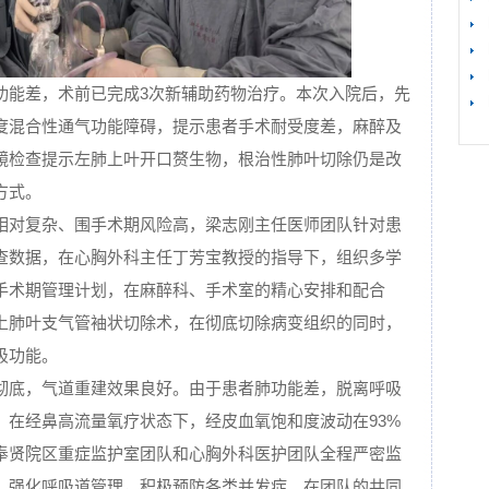
功能差，术前已完成3次新辅助药物治疗。本次入院后，先
度混合性通气功能障碍，提示患者手术耐受度差，麻醉及
镜检查提示左肺上叶开口赘生物，根治性肺叶切除仍是改
方式。
相对复杂、围手术期风险高，梁志刚主任医师团队针对患
查数据，在心胸外科主任丁芳宝教授的指导下，组织多学
手术期管理计划，在麻醉科、手术室的精心安排和配合
上肺叶支气管袖状切除术，在彻底切除病变组织的同时，
吸功能。
彻底，气道重建效果良好。由于患者肺功能差，脱离呼吸
，在经鼻高流量氧疗状态下，经皮血氧饱和度波动在93%
奉贤院区重症监护室团队和心胸外科医护团队全程严密监
，强化呼吸道管理，积极预防各类并发症。在团队的共同