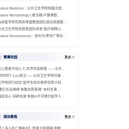
Nature Medicine｜公共卫生学院徐蕴汶团…
ature Microbiology | 姚玉峰/卢捷课题…
临床医学研究院俞章盛教授团队提出病理基…
公共卫生学院张智若团队研发“医疗保障公…
ature Neuroscience：徐天乐/李伟广等合…
菁菁校园
匠心塑美守初心 仁术济世启新程 ——王丹…
预你同行 心心相卫——公共卫生学院开展…
医学院闵行校区“医学生综合素养培育计划…
“重忆长征峥嵘 致敬志愿英魂” 本科生第…
锚定初心 深耕本源 争做AI不可替代医学人…
媒体聚焦
【上海人民广播电台】传承大医精神 致敬…