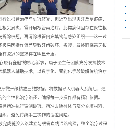
进行过根管治疗与桩冠修复，但近期出现患牙反复疼痛、
【
性根尖周炎，需开展根管再治疗。此类病例因存在既往根
先拆除桩冠，再清除根管内充填物与感染组织——这一过
还极易因操作偏差导致牙齿破坏、折裂，最终面临患牙拔
原有瓷冠的需求存在明显矛盾。
留存原有瓷冠”的核心诉求，唐子圣主任团队充分发挥技术
术机器人辅助技术，以数字化、智能化手段破解传统治疗
取患牙微米级精准三维数据，将数据导入机器人系统后，通
构的个性化治疗路径，确保每一步操作都有精准依据。
路径精准执行微创破冠，精准去除桩体与部分充填材料，
组织，避免传统手工操作的误差风险。
高效完成髓腔入路建立与根管直线通路构建，整个治疗过程