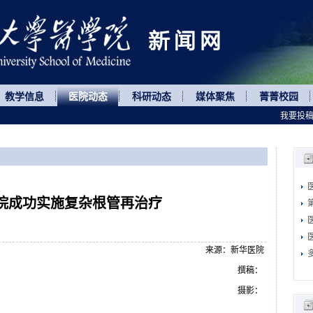
教学信息
医院动态
科研动态
媒体聚焦
菁菁校园
我要投
院成功实施复杂根管再治疗
来源：新华医院
撰稿：
摄影：