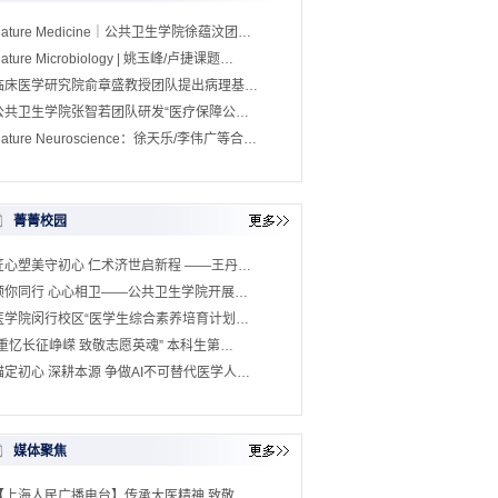
Nature Medicine｜公共卫生学院徐蕴汶团…
ature Microbiology | 姚玉峰/卢捷课题…
临床医学研究院俞章盛教授团队提出病理基…
公共卫生学院张智若团队研发“医疗保障公…
ature Neuroscience：徐天乐/李伟广等合…
菁菁校园
匠心塑美守初心 仁术济世启新程 ——王丹…
预你同行 心心相卫——公共卫生学院开展…
医学院闵行校区“医学生综合素养培育计划…
“重忆长征峥嵘 致敬志愿英魂” 本科生第…
锚定初心 深耕本源 争做AI不可替代医学人…
媒体聚焦
【上海人民广播电台】传承大医精神 致敬…