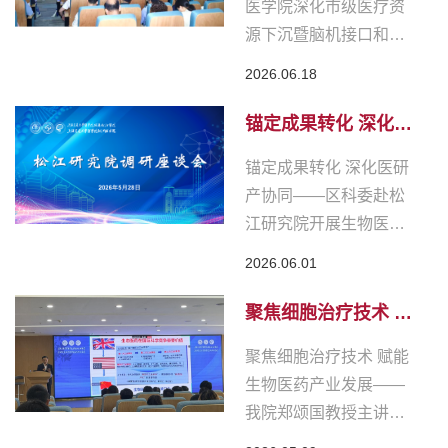
医学院深化市级医疗资
源下沉暨脑机接口和医
研产合作项目发布活动
2026.06.18
顺利举办。活动紧扣上
海未来产业布局部署要
锚定成果转化 深化医
求，立足松江卫生健康
研产协同——区科
锚定成果转化 深化医研
事业高质量发展需求与
委...
产协同——区科委赴松
上海交通大学医学院附
江研究院开展生物医药
属松江医院三甲创建核
调研5月28日下午，松江
心目标，集中落地一批
2026.06.01
区科委主任肖扬带队赴
优质医疗合作、前...
松江研究院开展调研，
聚焦细胞治疗技术 赋
松江医院院长、松江研
能生物医药产业发
聚焦细胞治疗技术 赋能
究院常务副院长赵列
展...
生物医药产业发展——
宾，相关机构负责人及
我院郑颂国教授主讲松
松江研究院PI参加本次
江区"科协大讲堂"第一讲
调研活动，会议由肖扬