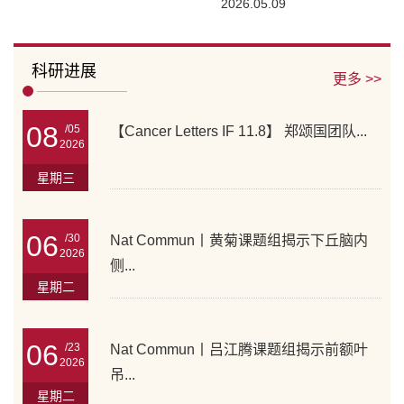
2026.05.09
5月7日下午，松江区"科
主持。肖扬主任指...
协大讲堂"第一期活动在
松江区中山二路621号
科研进展
更多 >>
（上海交通大学医学院
松江研究院）成功举
08
/05
【Cancer Letters IF 11.8】 郑颂国团队...
办。本次活动由松江区
2026
科学技术协会主办、上
星期三
海交通大学医学...
06
/30
Nat Commun丨黄菊课题组揭示下丘脑内
2026
侧...
星期二
06
/23
Nat Commun丨吕江腾课题组揭示前额叶
2026
吊...
星期二