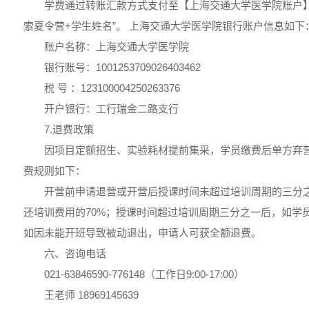
学费通过转账汇款方式支付至【上海交通大学医学院账户】，汇
索夏令营+学生姓名”。 上海交通大学医学院银行账户信息如下
账户名称：上海交通大学医学院
银行账号：1001253709026403462
税 号 ：123100004250263376
开户银行：工行瑞金二路支行
7.退费政策
因项目定额招生、实验耗材提前集采，学员缴费后单方弃
费规则如下：
开营前申请退营或开营后授课时间未超过培训周期的三分
还培训费用的70%；授课时间超过培训周期三分之一后，如学
如因未能开班导致被动退出，申请人可获全额退费。
六、咨询电话
021-63846590-776148（工作日9:00-17:00）
王老师 18969145639