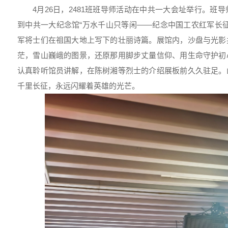
4月26日，2481班班导师活动在中共一大会址举行。班
到中共一大纪念馆“万水千山只等闲——纪念中国工农红军长征
军将士们在祖国大地上写下的壮丽诗篇。展馆内，沙盘与光影
茫，雪山巍峨的图景，还原那用脚步丈量信仰、用生命守护初
认真聆听馆员讲解，在陈树湘等烈士的介绍展板前久久驻足。
千里长征，永远闪耀着英雄的光芒。