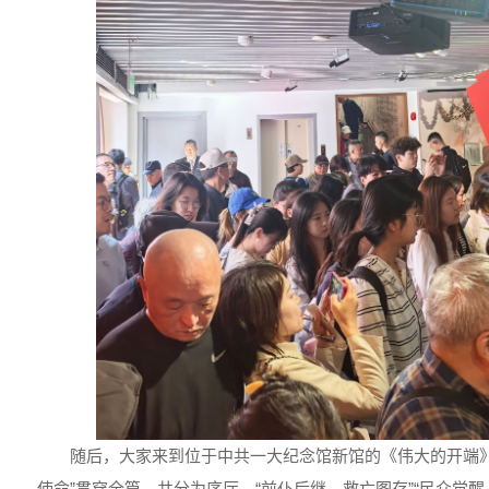
随后，大家来到位于中共一大纪念馆新馆的《伟大的开端》
使命”贯穿全篇，共分为序厅、“前仆后继、救亡图存”“民众觉醒