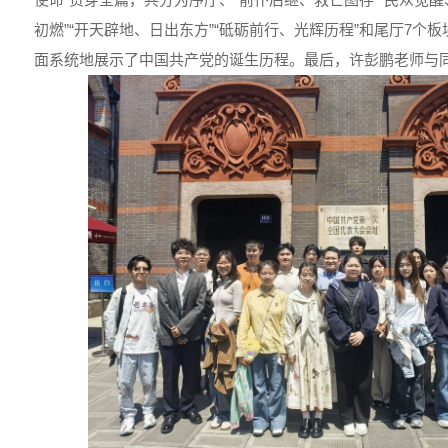
初燃”“开天辟地、日出东方”“砥砺前行、光辉历程”和尾厅7个板
面系统地展示了中国共产党的诞生历程。最后，许彭鹏老师与