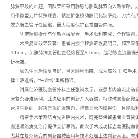
脉狭窄段的难题，团队果断采用静脉与肱动脉双向入路策略，
用带微型刀片特殊球囊，精准扩张桡动脉钙化狭窄处，刀片有
效克服血管弹性回缩，最大程度保护正常血管内膜。
凭借精细操作与创新器械配合，手术顺利完成，全程微创
术后复查效果显著：患者内瘘全程震颤恢复明显，超声显
4.1mm，头静脉病变管腔直径恢复至5.1mm，肱动脉血流量提升至
析标准。
顾先生术后恢复良好，当天顺利出院，成为高效“日归手术
律血液透析，“生命线”重新畅通。
附属仁济医院血管外科主任张岚表示，该患者内瘘流出道
床复杂疑难病例。此次应用的创新介入器械，特殊球囊搭配微
管增生组织，解决常规扩张难题，降低血管内膜损伤，且能顺
精密手术策略结合先进腔内技术，既完整保留患者血管资
血透通路病变治疗提供全新思路。此次手术成功标志着医院血
尤其在复杂病变的创新器械应用与技术处理上达到新高度。未来