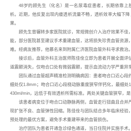
48岁的顾先生（化名）是一名尿毒症患者，长期依靠上
析。近期，他反复出现内瘘透析流量不畅，透析效率大幅下降
果。
顾先生曾辗转多家医院就诊，常规微创介入治疗效果不佳
能，部分医院甚至建议手术重建血管，这将损失珍贵血管资源
难。经病友推荐，他慕名来到附属仁济医院血管外科寻求救治
接诊后，血管外科主治医师陈佳佺立即为患者开展全面评
道震颤消失，仅吻合口处有微弱震颤，提示血流动力学严重异
团队通过血管超声精准检测明确病因：患者吻合口近心段约
细处仅1.8mm；吻合口近心段桡动脉重度狭窄伴钙化，最细处1
430ml/min，远低于有效透析所需标准。两处关键血管狭窄
该患者病变位于吻合口动静脉两侧，血管走行扭曲且合并
现扩张不良、血管弹性回缩。陈佳佺与团队结合多年临床经验
预处理的最优方案，避免手术重建带来的血管损伤。
治疗团队为患者开通急诊绿色通道，当日住院并实施手术