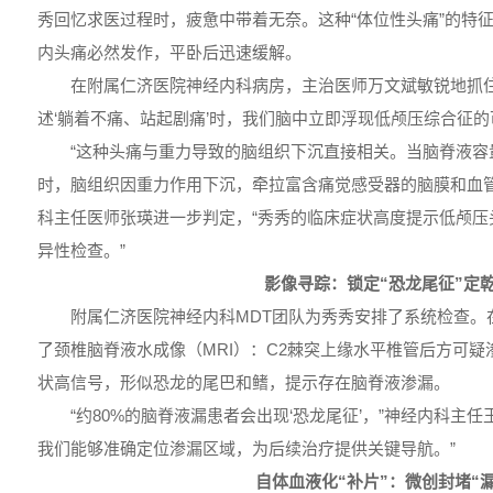
秀回忆求医过程时，疲惫中带着无奈。这种“体位性头痛”的特征
内头痛必然发作，平卧后迅速缓解。
在附属仁济医院神经内科病房，主治医师万文斌敏锐地抓住
述‘躺着不痛、站起剧痛’时，我们脑中立即浮现低颅压综合征的
“这种头痛与重力导致的脑组织下沉直接相关。当脑脊液容
时，脑组织因重力作用下沉，牵拉富含痛觉感受器的脑膜和血管
科主任医师张瑛进一步判定，“秀秀的临床症状高度提示低颅压
异性检查。”
影像寻踪：锁定“恐龙尾征”定
附属仁济医院神经内科MDT团队为秀秀安排了系统检查。
了颈椎脑脊液水成像（MRI）：C2棘突上缘水平椎管后方可
状高信号，形似恐龙的尾巴和鳍，提示存在脑脊液渗漏。
“约80%的脑脊液漏患者会出现‘恐龙尾征’，”神经内科主
我们能够准确定位渗漏区域，为后续治疗提供关键导航。”
自体血液化“补片”：微创封堵“漏