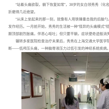
“站着头痛欲裂，躺下恢复如常”，38岁的女白领秀秀（化
折磨得几近绝望。
“从床上坐起来的那一刻，就像有人用铁锤重击我的后脑勺
发作经历。一月前开始，秀秀的生活被一种“怪异的头痛模式”
颞顶部剧烈胀痛，伴恶心呕吐；但只要平躺，症状便奇迹般消
辗转多家医院检查治疗未果后，秀秀在上海交通大学医学
断——低颅压头痛，一种脑脊液压力过低引发的神经系统疾病