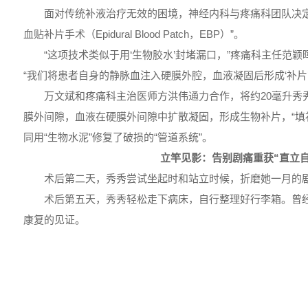
面对传统补液治疗无效的困境，神经内科与疼痛科团队决定
血贴补片手术（Epidural Blood Patch，EBP）”。
“这项技术类似于用‘生物胶水’封堵漏口，”疼痛科主任范
“我们将患者自身的静脉血注入硬膜外腔，血液凝固后形成‘补片
万文斌和疼痛科主治医师方洪伟通力合作，将约20毫升秀
膜外间隙，血液在硬膜外间隙中扩散凝固，形成生物补片，“填
同用“生物水泥”修复了破损的“管道系统”。
立竿见影：告别剧痛重获“直立自
术后第二天，秀秀尝试坐起时和站立时候，折磨她一月的
术后第五天，秀秀轻松走下病床，自行整理好行李箱。曾
康复的见证。