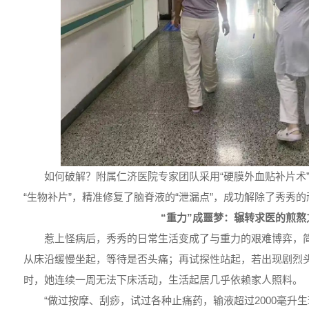
如何破解？附属仁济医院专家团队采用“硬膜外血贴补片术
“生物补片”，精准修复了脑脊液的“泄漏点”，成功解除了秀秀的
“重力”成噩梦：辗转求医的煎熬
惹上怪病后，秀秀的日常生活变成了与重力的艰难博弈，
从床沿缓慢坐起，等待是否头痛；再试探性站起，若出现剧烈
时，她连续一周无法下床活动，生活起居几乎依赖家人照料。
“做过按摩、刮痧，试过各种止痛药，输液超过2000毫升