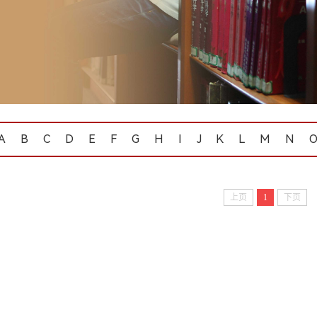
A
B
C
D
E
F
G
H
I
J
K
L
M
N
上页
1
下页