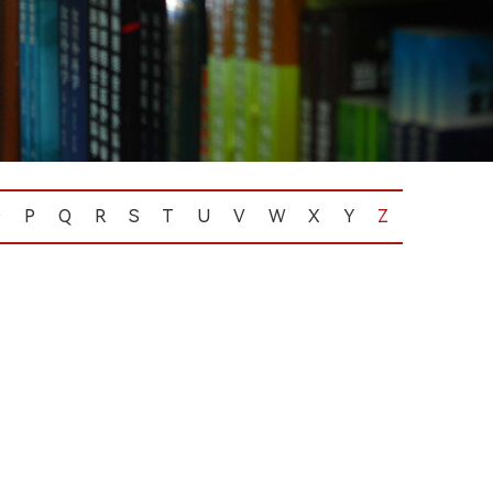
O
P
Q
R
S
T
U
V
W
X
Y
Z