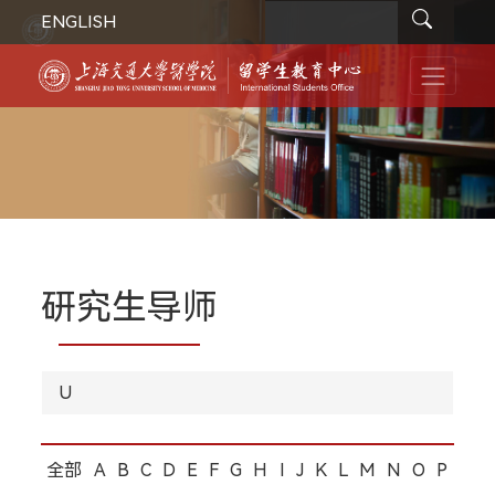
ENGLISH
研究生导师
U
全部
A
B
C
D
E
F
G
H
I
J
K
L
M
N
O
P