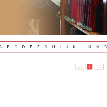
A
B
C
D
E
F
G
H
I
J
K
L
M
N
上页
1
下页