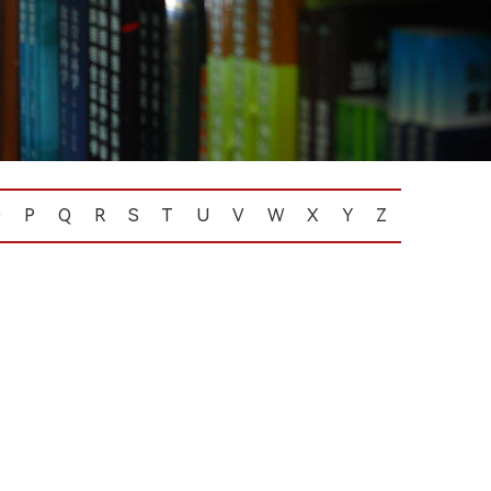
O
P
Q
R
S
T
U
V
W
X
Y
Z