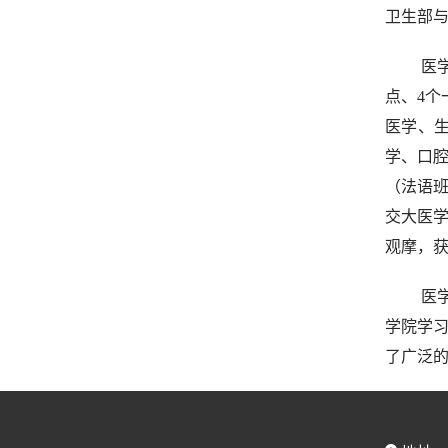
卫生部
医
点、4个
医学、
学、口
（法语班
交大医
观摩，
医
学院学习
了广泛