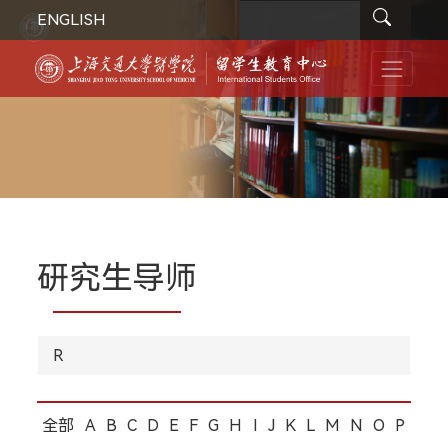
ENGLISH
研究生导师
R
全部
A
B
C
D
E
F
G
H
I
J
K
L
M
N
O
P