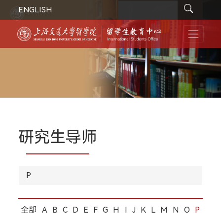
ENGLISH
研究生导师
P
全部
A
B
C
D
E
F
G
H
I
J
K
L
M
N
O
P