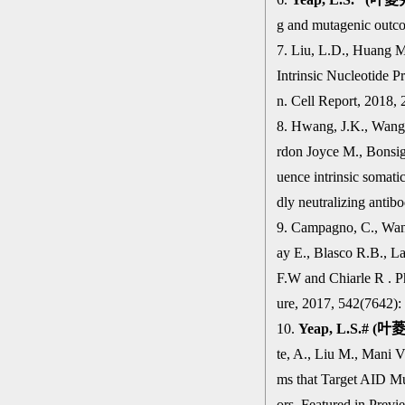
g and mutagenic outco
7. Liu, L.D., Huang M
Intrinsic Nucleotide 
n. Cell Report, 2018, 
8. Hwang, J.K., Wang
rdon Joyce M., Bonsi
uence intrinsic somat
dly neutralizing antib
9. Campagno, C., Wan
ay E., Blasco R.B., La
F.W and Chiarle R . P
ure, 2017, 542(7642):
10.
Yeap, L.S.# (
叶
te, A., Liu M., Mani 
ms that Target AID Mu
ors. Featured in Prev