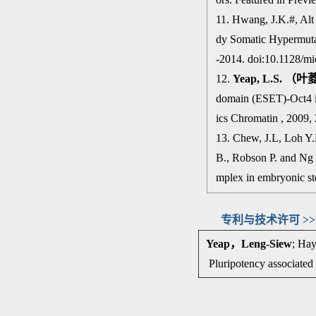
11. Hwang, J.K.#, Al
dy Somatic Hypermuta
-2014. doi:10.1128/
12.
Yeap, L.S.
（叶
domain (ESET)-Oct4 in
ics Chromatin , 2009,
13. Chew, J.L, Loh Y
B., Robson P. and Ng 
mplex in embryonic st
专利与技术许可 >>
Yeap
，
Leng-Siew
; Hay
Pluripotency associated 