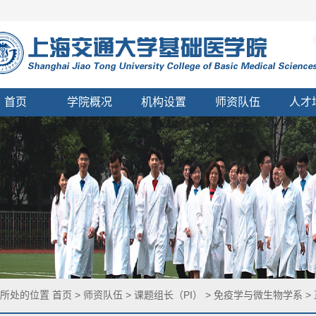
首页
学院概况
机构设置
师资队伍
人才
您所处的位置
首页
>
师资队伍
>
课题组长（PI）
>
免疫学与微生物学系
>