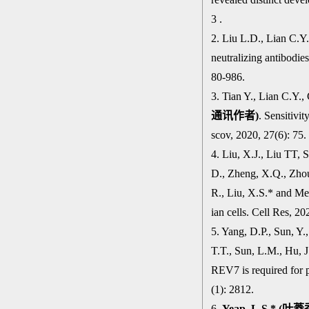
3 .
2. Liu L.D., Lian C.Y
neutralizing antibodi
80-986.
3. Tian Y., Lian C.Y.
通讯作者
)
. Sensitivi
scov, 2020, 27(6): 75.
4. Liu, X.J., Liu TT, 
D., Zheng, X.Q., Zho
R., Liu, X.S.* and M
ian cells. Cell Res, 2
5. Yang, D.P., Sun, Y.
T.T., Sun, L.M., Hu, J
REV7 is required for 
(1): 2812.
6.
Yeap, L.S.* (
叶菱