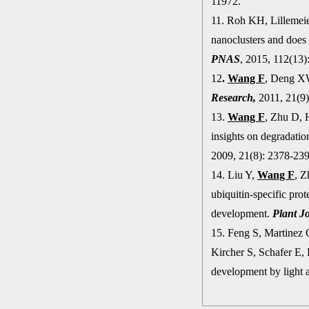
11972.
11. Roh KH, Lillemei
nanoclusters and does 
PNAS
, 2015, 112(13)
12
.
Wang F
, Deng XW.
Research,
2011, 21(9)
13.
Wang F
, Zhu D, 
insights on degradati
2009, 21(8): 2378-239
14. Liu Y,
Wang F
, Z
ubiquitin-specific pro
development.
Plant J
15. Feng S, Martinez
Kircher S, Schafer E,
development by light a