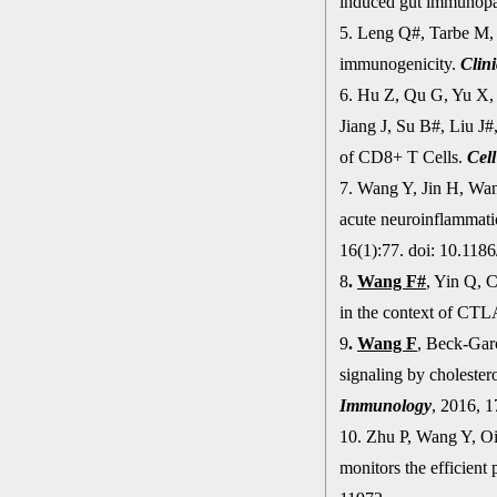
induced gut immunop
5. Leng Q#, Tarbe M
immunogenicity.
Clin
6. Hu Z, Qu G, Yu X,
Jiang J, Su B#, Liu J
of CD8+ T Cells.
Cel
7. Wang Y, Jin H, W
acute neuroinflammatio
16(1):77. doi: 10.118
8
.
Wang F#
, Yin Q, 
in the context of CT
9
.
Wang F
, Beck-Gar
signaling by cholester
Immunology
, 2016, 1
10. Zhu P, Wang Y, O
monitors the efficien