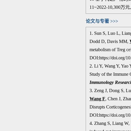
11~2022-10,300
论文与专著 >>>
1. Sun S, Luo L, Lia
Dodd D, Davis MM,
metabolism of Treg ce
DOI:https://doi.org/1
2. Li Y, Wang Y, Yao 
Study of the Immune 
Immunology Re
searc
3. Zeng J, Dong S, Lu
Wang F
, Chen J, Zh
Disrupts Corticogenes
DOI:https://doi.org/1
4. Zhang S, Liang W,