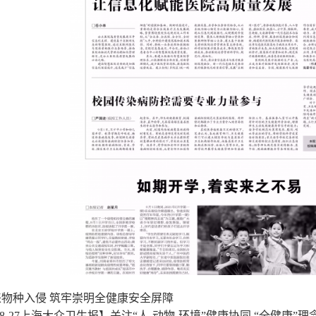
物种入侵 筑牢崇明全健康安全屏障
1-08-27上海大众卫生报】关注“人-动物-环境”健康协同 “全健康