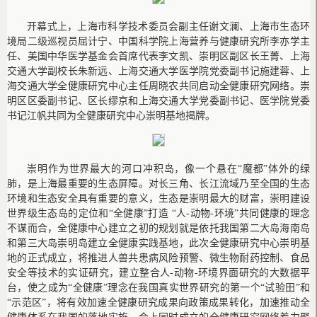
开幕式上，上海市科学技术委员会副主任谢文澜、上海市生态环
境局二级巡视员屈计宁、中国科学院上海营养与健康研究所李亦学主
任、美国中华医学基金会首席代表李文凯、崇明区副区长王菁、上海
交通大学副校长朱新远、上海交通大学医学院党委副书记施建蓉、上
海交通大学全健康研究中心主任周晓农共同启动全健康研究网络。崇
明区区委副书记、区长缪京和上海交通大学党委副书记、医学院党委
书记江帆共同为全健康研究中心崇明基地揭牌。
崇明作为世界最大的河口冲积岛，像一个悬在“魔都”体外的绿
肺，是上海最重要的生态屏障。对长三角、长江流域乃至全国的生态
环境和生态安全具有重要的意义，生态是崇明最大的财富，崇明建设
世界级生态岛的定位和“全健康”打造 “人-动物-环境”共同健康的理念
不谋而合，全健康中心建立之初的规划就是依托我国第二大岛海南岛
和第三大岛崇明岛建立全健康实践基地，此次全健康研究中心崇明基
地的正式成立，将推进人兽共患病风险预警、微生物耐药控制、食品
安全等技术的实证研究，建立整合人-动物-环境界面研究的大数据平
台，使之成为“全健康”理念在我国真实世界研究的第一个“试验田”和
“示范区”，将有效加速全健康研究成果向政策成果转化，加速推动全