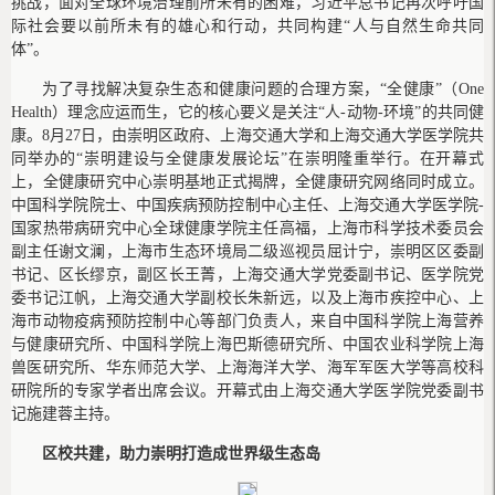
挑战，面对全球环境治理前所未有的困难，习近平总书记再次呼吁国
际社会要以前所未有的雄心和行动，共同构建“人与自然生命共同
体”。
为了寻找解决复杂生态和健康问题的合理方案，“全健康”（One
Health）理念应运而生，它的核心要义是关注“人-动物-环境”的共同健
康。8月27日，由崇明区政府、上海交通大学和上海交通大学医学院共
同举办的“崇明建设与全健康发展论坛”在崇明隆重举行。在开幕式
上，全健康研究中心崇明基地正式揭牌，全健康研究网络同时成立。
中国科学院院士、中国疾病预防控制中心主任、上海交通大学医学院-
国家热带病研究中心全球健康学院主任高福，上海市科学技术委员会
副主任谢文澜，上海市生态环境局二级巡视员屈计宁，崇明区区委副
书记、区长缪京，副区长王菁，上海交通大学党委副书记、医学院党
委书记江帆，上海交通大学副校长朱新远，以及上海市疾控中心、上
海市动物疫病预防控制中心等部门负责人，来自中国科学院上海营养
与健康研究所、中国科学院上海巴斯德研究所、中国农业科学院上海
兽医研究所、华东师范大学、上海海洋大学、海军军医大学等高校科
研院所的专家学者出席会议。开幕式由上海交通大学医学院党委副书
记施建蓉主持。
区校共建，助力崇明打造成世界级生态岛