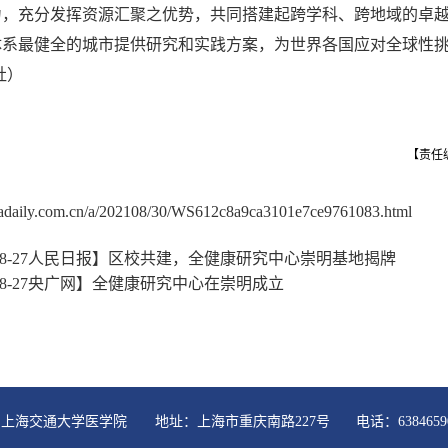
力，充分发挥资源汇聚之优势，共同搭建起跨学科、跨地域的卓
体系最健全的城市提供研究和实践方案，为世界各国应对全球性
社）
【责任
inadaily.com.cn/a/202108/30/WS612c8a9ca3101e7ce9761083.html
1-08-27人民日报】区校共建，全健康研究中心崇明基地揭牌
1-08-27央广网】全健康研究中心在崇明成立
 reserved 上海交通大学医学院 地址：上海市重庆南路227号 电话：63846590