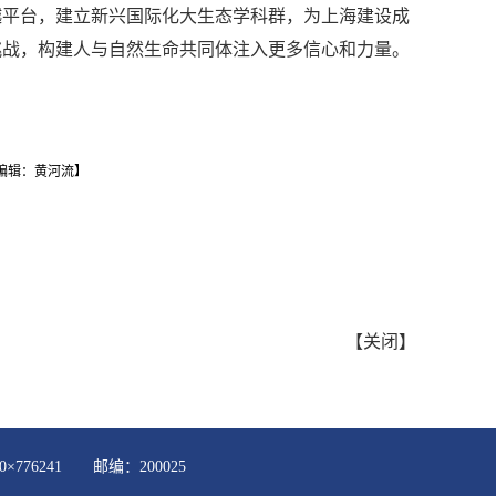
越平台，建立新兴国际化大生态学科群，为上海建设成
挑战，构建人与自然生命共同体注入更多信心和力量。
编辑：黄河流】
【
关闭
】
×776241 邮编：200025