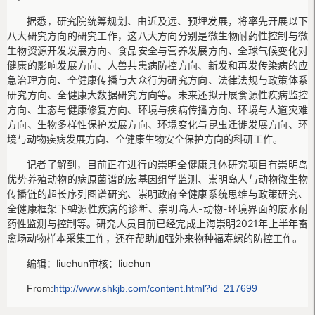
据悉，研究院统筹规划、由近及远、预埋发展，将率先开展以下
八大研究方向的研究工作，这八大方向分别是微生物耐药性控制与微
生物资源开发发展方向、食品安全与营养发展方向、全球气候变化对
健康的影响发展方向、人兽共患病防控方向、新发和再发传染病的应
急治理方向、全健康传播与大众行为研究方向、法律法规与政策体系
研究方向、全健康大数据研究方向等。未来还拟开展食源性疾病监控
方向、生态与健康修复方向、环境与疾病传播方向、环境与人道灾难
方向、生物多样性保护发展方向、环境变化与昆虫迁徙发展方向、环
境与动物疾病发展方向、全健康生物安全保护方向的科研工作。
记者了解到，目前正在进行的崇明全健康具体研究项目有崇明岛
优势养殖动物的病原菌谱的宏基因组学监测、崇明岛人与动物微生物
传播链的超长序列图谱研究、崇明政府全健康系统思维与政策研究、
全健康框架下蜱源性疾病的诊断、崇明岛人-动物-环境界面的废水耐
药性监测与控制等。研究人员目前已经完成上海崇明2021年上半年畜
禽场动物样本采集工作，还在帮助加强外来物种福寿螺的防控工作。
编辑：liuchun
审核：liuchun
From:
http://www.shkjb.com/content.html?id=217699