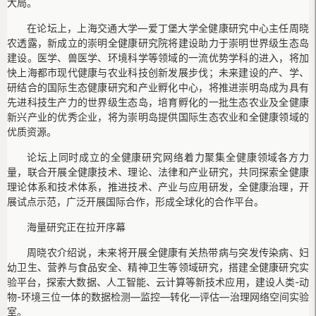
大局。
在论坛上，上海交通大学—爱丁堡大学全健康研究中心主任周晓
农透露，新成立的崇明全健康研究院将建设助力于崇明世界级生态岛
建设。医学、兽医学、环境科学等领域的一流优势学科的进入，将加
快上海都市现代健康与农业科技创新发展步伐；未来建设的产、学、
研结合的国际生态健康研究和产业孵化中心，将推进崇明岛成为具有
先进科技生产力的世界级生态岛，培育孵化的一批生态农业及全健康
新兴产业的优秀企业，将为崇明岛提供国际生态农业和全健康领域的
优质资源。
论坛上同时成立的全健康研究网络着力聚集全健康领域各方力
量，联合开展全健康技术、理论、法律和产业研究，共同探索全健康
理论体系和技术体系，推进技术、产业与应用研发，全健康治理，开
展试点示范，广泛开展国际合作，形成全球化的合作平台。
海量研究正在拉开序幕
周晓农介绍说，未来将开展全健康有关热带病与突发传染病、妇
幼卫生、营养与食品安全、精神卫生等领域研究，搭建全健康研究实
验平台，探索大数据、人工智能、云计算等新技术应用，建设人类-动
物-环境三位一体的数据检测—监控—转化—评估—治理网络空间实验
室。