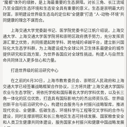
“魔都”体外的绿肺，是上海最重要的生态屏障。对长三角、长江流域
乃至全国的生态环境和生态安全具有重要的意义，生态是崇明最大的
财富，崇明建设世界级生态岛的定位和“全健康”打造 “人-动物-环境”共
同健康的理念不谋而合。
上海交通大学党委副书记、医学院党委书记江帆介绍说，上海交
通大学、上海交通大学医学院将和崇明区政府携手努力，充分发挥资
源汇聚之优势，共同搭建起跨学科、跨地域的卓越平台，建立新兴国
际化大生态学科群，为上海建设成为全球公共卫生体系最健全的城市
提供研究和实践方案，为世界各国应对全球性挑战，构建人与自然生
命共同体注入更多信心和力量。
打造世界级的前沿研究中心
在之前的6月30日，上海市教育委员会、崇明区人民政府和上海
交通大学已经签署战略框架合作协议，三方将共建“上海交通大学国际
农业与生态学院”，将依托学校和国际著名大学的学科优势，以及长三
角一体化的区位优势，打造具有国际影响力的杰出师资队伍、世界级
创新平台与前沿研究中心，构建社会服务与乡村振兴战略智库，推进
现代农业、全健康、低碳生态、环境科学与工程等交叉学科的合作与
建设，同时支撑崇明区和长三角地区生态可持续发展、国家粮食安全
和人类卫生健康共同体建设，服务国家乡村振兴和健康中国战略发展