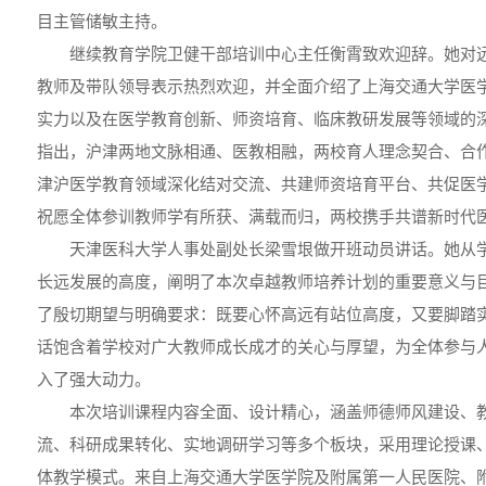
目主管储敏主持。
继续教育学院卫健干部培训中心主任衡霄致欢迎辞。她对
教师及带队领导表示热烈欢迎，并全面介绍了上海交通大学医
实力以及在医学教育创新、师资培育、临床教研发展等领域的
指出，沪津两地文脉相通、医教相融，两校育人理念契合、合
津沪医学教育领域深化结对交流、共建师资培育平台、共促医
祝愿全体参训教师学有所获、满载而归，两校携手共谱新时代
天津医科大学人事处副处长梁雪垠做开班动员讲话。她从
长远发展的高度，阐明了本次卓越教师培养计划的重要意义与
了殷切期望与明确要求：既要心怀高远有站位高度，又要脚踏
话饱含着学校对广大教师成长成才的关心与厚望，为全体参与
入了强大动力。
本次培训课程内容全面、设计精心，涵盖师德师风建设、
流、科研成果转化、实地调研学习等多个板块，采用理论授课
体教学模式。来自上海交通大学医学院及附属第一人民医院、