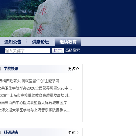
通知公告
讲座论坛
继续教育
稿
高级搜索
学院快讯
“赓续西迁薪火 铸就医者仁心”主题学习…
公共卫生学院举办2026全民营养周暨5·20中…
2026年上海市高校继续教育高质量发展培训…
云南省滇西中心医院联盟暨大祥巍城市医疗…
上海交通大学医学院与上海音乐学院携手以…
科研动态