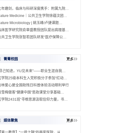
七年磨剑，临床与科研深度携手：附属九院…
Nature Medicine｜公共卫生学院徐蕴汶团…
ature Microbiology | 姚玉峰/卢捷课题…
临床医学研究院俞章盛教授团队提出病理基…
公共卫生学院张智若团队研发“医疗保障公…
菁菁校园
“寻己知途，YU见未来”——职业生涯自我…
医学院25级本科生入党积极分子参加“红动…
杏林爱心屋全国助残日科普体验活动顺利举行
童雪梅做客“健康中国”思政课堂分享基础…
医学院2431班“寻根思源汲取信仰力量，书…
媒体聚焦
【第一教育】“一墙之隔”的两家医院，从…