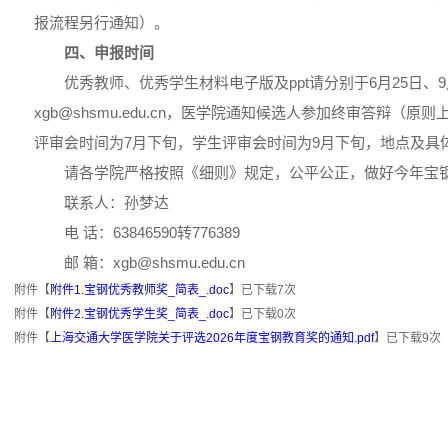
报流程另行通知）。
四、申报时间
优秀教师、优秀学生材料电子版及ppt请分别于6月25日、9
xgb@shsmu.edu.cn，医学院通知候选人参加终审答辩（
评审会时间为7月下旬，学生评审会时间为9月下旬，地点及具
请各学院严格按照《细则》规定，公平公正，做好今年宝
联系人：孙梦达
电 话：63846590转776389
邮 箱：xgb@shsmu.edu.cn
附件【
附件1.宝钢优秀教师奖_简表_.doc
】已下载
7
次
附件【
附件2.宝钢优秀学生奖_简表_.doc
】已下载
0
次
附件【
上海交通大学医学院关于评选2026年度宝钢教育奖的通知.pdf
】已下载
9
次