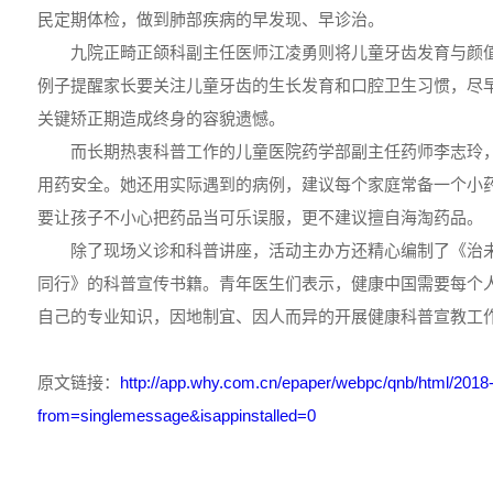
民定期体检，做到肺部疾病的早发现、早诊治。
九院正畸正颌科副主任医师江凌勇则将儿童牙齿发育与颜值
例子提醒家长要关注儿童牙齿的生长发育和口腔卫生习惯，尽
关键矫正期造成终身的容貌遗憾。
而长期热衷科普工作的儿童医院药学部副主任药师李志玲，
用药安全。她还用实际遇到的病例，建议每个家庭常备一个小
要让孩子不小心把药品当可乐误服，更不建议擅自海淘药品。
除了现场义诊和科普讲座，活动主办方还精心编制了《治未
同行》的科普宣传书籍。青年医生们表示，健康中国需要每个
自己的专业知识，因地制宜、因人而异的开展健康科普宣教工
原文链接：
http://app.why.com.cn/epaper/webpc/qnb/html/2018
from=singlemessage&isappinstalled=0