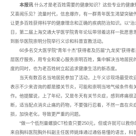
本报讯
什么才是老百姓需要的健康知识？这些专业的健康
又喜闻乐见？流量时代，信息爆炸，有一群青年医生渴望突破
让更多百姓获得科学的健康理念和正确的疾病防治知识。以“治
日，第二届上海交通大学医学院青年论坛带领着这样一批愿意
到新华医院崇明分院举行义诊和科普宣教活动。
60多名交大医学院“青年十杰”获得者及历届“九龙奖”获得
层医疗服务，用专业和爱心服务崇明百姓，集中解决当地居民
度的同时，也为老百姓树立起追求健康生活的新态度。
当天有数百名当地居民参加了活动，上午义诊现场最受欢迎
表示不少来咨询的都是膝关节炎，可能和崇明当地气候条件有
作。他提醒说，上了年纪，又是冬天有关节炎症，感到疼痛很
断，适当配点消炎止痛的药物，不要强行忍着，不然一直在炎
损，加快老化，导致更严重的问题。
“做一个低剂量螺旋CT检查只要250元，但或许就可以救你
来自胸科医院胸外科副主任医师姚烽通过通俗易懂的语言，科