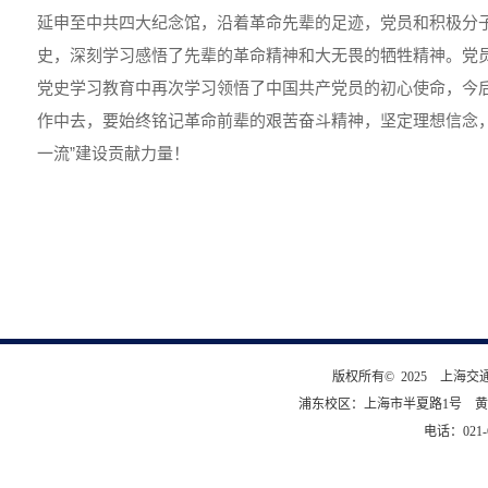
延申至中共四大纪念馆，沿着革命先辈的足迹，党员和积极分
史，深刻学习感悟了先辈的革命精神和大无畏的牺牲精神。党
党史学习教育中再次学习领悟了中国共产党员的初心使命，今
作中去，要始终铭记革命前辈的艰苦奋斗精神，坚定理想信念，
一流”建设贡献力量！
版权所有© 2025 上海
浦东校区：上海市半夏路1号 黄
电话：021-6