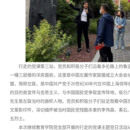
行走的党课第三站，党员和积极分子们沿着多伦路上的鲁迅
一幢三层楼的洋房面前，这里是中国左翼作家联盟成立大会会
盟，简称左联，是中国共产党于20世纪30年代在中国上海领
的目的是宣传马克思主义，与中国国民党争取宣传阵地，吸引
先生是左联当时的旗帜人物。党员和积极分子们驻足观看中国
文章影印件，深切缅怀被当时国民党残酷杀害的李伟森、柔石
五烈士。
本次继续教育学院党支部开展的行走的党课主题党日活动