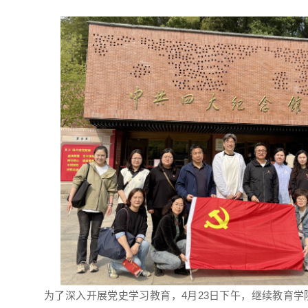
为了深入开展党史学习教育，4月23日下午，继续教育