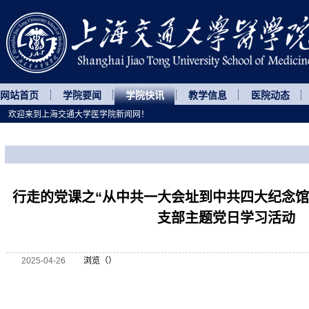
网站首页
学院要闻
学院快讯
教学信息
医院动态
欢迎来到上海交通大学医学院新闻网！
您所处的位置
网站首页
>
学院快讯
>
正文
行走的党课之“从中共一大会址到中共四大纪念馆
支部主题党日学习活动
2025-04-26
浏览（
）