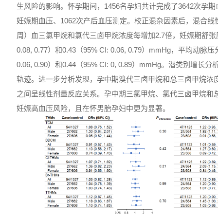
生风险的影响。怀孕期间，1456名孕妇共计完成了3642次孕期
妊娠期血压、1062次产后血压测定。校正混杂因素后，混合线性
周）血三氯甲烷和氯代三卤甲烷浓度每增加2.7倍，妊娠期舒张压分别
0.08, 0.77）和0.43（95% CI: 0.06, 0.79）mmHg，平均动脉
0.06, 0.90）和0.44（95% CI: 0, 0.89）mmHg。潜
轨迹。进一步分析发现，孕中期溴代三卤甲烷和总三卤甲烷浓
之间呈线性剂量反应关系。孕中期三氯甲烷、氯代三卤甲烷和
妊娠高血压风险，且在怀男胎孕妇中更为显著。