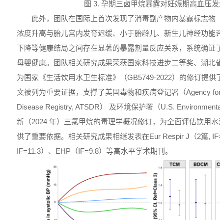
图 3. 孕期三卤甲烷暴露对妊娠期高血压
此外，团队在国际上首次发现了消毒副产物内暴露标志物
浓度升高与胎儿宫内发育迟缓、小于胎龄儿、新生儿神经功能
下降等健康结局之间存在显著的暴露剂量反应关系，系统确证
母婴健康。团队相关研究成果荣获国家科技进步二等奖、湖北
为国家《生活饮用水卫生标准》（GB5749-2022）的修订
文被列为重要证据，支撑了美国毒物和疾病登记署（Agency for Toxic
Disease Registry, ATSDR） 及环境保护署（U.S. Environmental P
新（2024 年）三氯甲烷的毒理学概况修订，为全面评估饮用
供了重要依据。相关研究成果相继发表在Eur Respir J（2篇, IF=
IF=11.3）、EHP（IF=9.8）等高水平学术期刊。