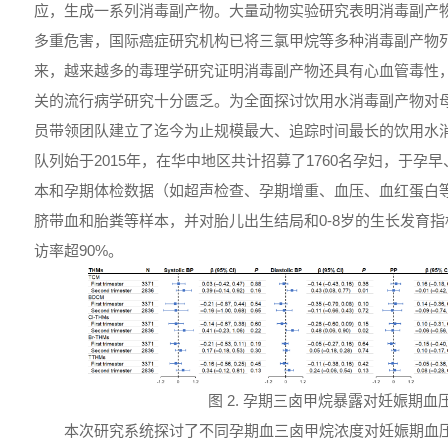
应，生成一系列消毒副产物。大量动物实验研究表明消毒副产
多重危害，国际癌症研究机构已将三氯甲烷等多种消毒副产物
来，越来越多的毒理学研究证明消毒副产物还具有心血管毒性
关的流行病学研究十分匮乏。为全面探讨饮用水消毒副产物对
员带领团队建立了迄今为止规模最大、追踪时间最长的饮用水
队列始于2015年，在华中地区共计招募了1760名孕妇，于孕
本和孕期体检数据（如超声检查、孕期增重、血压、血红蛋白
脐带血和胎粪等样本，并对胎儿出生结局和0-8岁的生长发育
访率超90%。
图 2. 孕期三卤甲烷暴露对妊娠期血
本次研究系统探讨了不同孕期血三卤甲烷浓度对妊娠期血