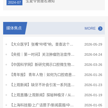
生夏令营报名通知
2024-07
媒体焦点
MORE
【大众医学】张嘴“咔嗒”响，查查这个小关节（董敏俊 孙琦）
2026-05-29
【央视｜第一时间】关注肿瘤防治宣传周 小溃疡暗藏大风险 警惕口腔癌（专访：张志愿、王旭东）
2026-04-24
【中国科学网】新研究揭示口腔微生物组在口-脑轴中关键中介作用
2026-03-26
【青年报】 青年人物｜如何为口腔癌患者再造一张脸？这位青年医生从榫卯结构中获得灵感
2026-01-26
【上观新闻】缺牙不补会引发一系列连锁反应
2026-01-23
【上观直播/上观新闻】探秘种植牙 / 从小被教育的“睡前刷牙”其实不太对，上海九院医生：刷牙时机、次数很重要
2026-01-19
【上海科技报/上广话匣子/新闻晨报/中新网上海/东方网/上观新民】上海九院口腔肿瘤MDT诊疗助力极晚期舌癌患者重获新生
2026-01-05