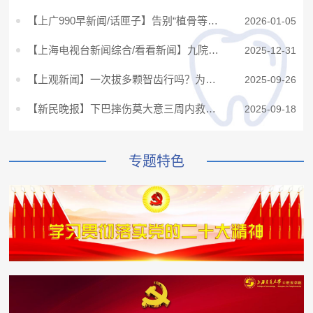
【上广990早新闻/话匣子】告别“植骨等牙”！上海九院医生“金点子”破解老人“缺牙难”
2026-01-05
【上海电视台新闻综合/看看新闻】九院历经五年攻关 攻克重度骨缺损口腔修复难题
2025-12-31
【上观新闻】一次拔多颗智齿行吗？为啥有人说拔牙疼有人却不疼？常见误区一次说清上海交通大学口腔医学院2025年09月26日 12：2上海1:5
2025-09-26
【新民晚报】下巴摔伤莫大意三周内救治别耽误（张勇 徐晓峰）
2025-09-18
专题特色