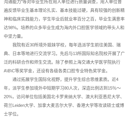
沟通能力”等对毕业生所在用人单位进行质量调查，用人单位普
遍反馈毕业生基本理论扎实、基本技能过硬，具有较强的创新精
神和临床实践能力，学生毕业后就业率百分之百，毕业生满意率
达98%。培养的众多毕业生成为海内外口腔医学领域的带头人和
中坚力量。
我院有近30所境外姐妹学校，每年选派学生前往美国、瑞
典、日本等地进行交流学习。先后与13所国际知名院校开展了广
泛的科研合作和师生交流。除了参照上海交通大学医学院执行
A\B\C等奖学金，还设有各级各类口腔专业特色奖学金。
通过拓展学生国际化视野，提升学生综合思维素质。近4
年，派学生参加境外中短期学习80人次，深造比例达到15％～
20%，访问单位包括美国北卡罗来纳大学、澳大利亚悉尼大学、
荷兰Leiden大学、加拿大麦吉尔大学、香港大学等攻读硕士或博
士学位。