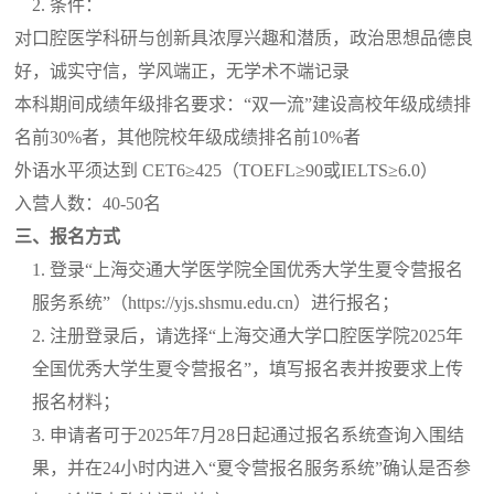
2.
条件：
对口腔医学科研与创新具浓厚兴趣和潜质，政治思想品德良
好，诚实守信，学风端正，无学术不端记录
本科期间成绩年级排名要求：
“
双一流
”
建设高校年级成绩排
名前
30%
者，其他院校年级成绩排名前
10%
者
外语水平须达到
CET6≥425
（
TOEFL≥90
或
IELTS≥6.0
）
入营人数：
40-50
名
三、报名方式
1.
登录“上海交通大学医学院全国优秀大学生夏令营报名
服务系统”（
https://yjs.shsmu.edu.cn
）进行报名；
2.
注册登录后，请选择“上海交通大学口腔医学院
2025
年
全国优秀大学生夏令营报名”，填写报名表并按要求上传
报名材料；
3.
申请者可于
2025
年
7
月
28
日起通过报名系统查询入围结
果，并在
24
小时内进入
“
夏令营报名服务系统
”
确认是否参