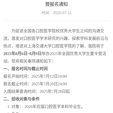
营报名通知
时间：2025-07-11
为促进全国各口腔医学院校优秀大学生之间的沟通交
流，激发对口腔医学学术研究的兴趣，探索学科发展前沿与
热点，增进对上海交通大学口腔医学院的了解，我院将于
2025
年
8
月
6
日
~8
月
9
日
举办
2025
年全国优秀大学生夏令营活
动。现将相关事项通知如下：
一、报名时间与截止时间
报名开始时间：
2025
年
7
月
12
日
10:00
报名截止时间：
2025
年
7
月
20
日
24:00
入围结果查询时间：
2025
年
7
月
28
日起
二、招收对象与条件
1.
对象：
2026
年应届口腔医学本科毕业生。