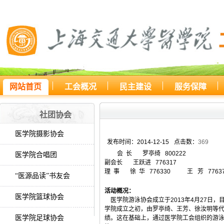
网站首页
工会概况
民主建设
服务保障
您所处的位置：
网站首页
>
社团
社团协会
医学院摄影协会
发布时间：2014-12-15
点击数：
369
会 长 罗亭绮 800222
医学院合唱团
副会长 王跃进 776317
理 事 徐 华 776330 王 芳 7763
“医源品读”书友会
活动概况：
医学院篮球协会
医学院游泳协会成立于2013年4月27日
学院成立之初，由罗亭绮、王芳、徐汝明等
医学院足球协会
绩。这在基础上，通过医学院工会组织的游