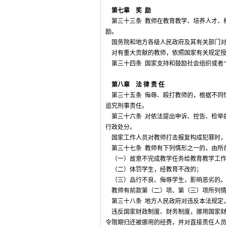
第七章 奖 励
第三十三条 教师在教育教学、培养人才、
励。
国务院和地方各级人民政府及其有关部门对
对有重大贡献的教师，依照国家有关规定授
第三十四条 国家支持和鼓励社会组织或者
第八章 法 律 责 任
第三十五条 侮辱、殴打教师的，根据不同
追究刑事责任。
第三十六条 对依法提出申诉、控告、检举
行政处分。
国家工作人员对教师打击报复构成犯罪时，
第三十七条 教师有下列情形之一的，由所
（一）故意不完成教学任务给教育教学工作
（二）体罚学生，经教育不改的；
（三）品行不良、侮辱学生，影响恶劣的
教师有前款第（二）项、第（三）项所列情
第三十八条 地方人民政府对违反本法规定
违反国家财政制度、财务制度，挪用国家财
令限期归还被挪用的经费，并对直接责任人