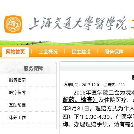
网站首页
工会概况
民主建设
服务保障
您所处的位置：
网站首页
>
服务
服务保障
服务指南
发布时间：2017-12-01
点击数：
323
2016
年医学院工会为院
医疗保障
配药、检查）
及住院医疗、
互助帮困
年
3
月
31
日。理赔方式为个
四）下午
1:30-4:30
，在医学
休养工作
询、办理理赔手续，请有需