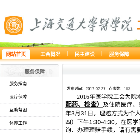
网站首页
工会概况
民主建设
服务保障
您所处的位置：
网站首页
>
服务
服务保障
服务指南
发布时间：2017-02-27
点击数：
183
2016
年医学院工会为院
医疗保障
配药、检查）
及住院医疗、
互助帮困
年
3
月
31
日。理赔方式为个
四）下午
1:30-4:30
，在医学
休养工作
询、办理理赔手续，请有需