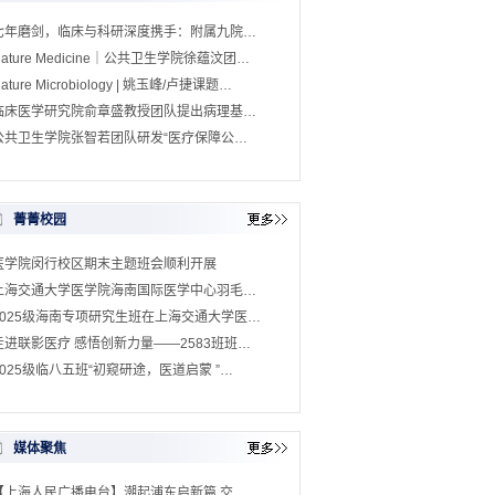
七年磨剑，临床与科研深度携手：附属九院…
Nature Medicine｜公共卫生学院徐蕴汶团…
ature Microbiology | 姚玉峰/卢捷课题…
临床医学研究院俞章盛教授团队提出病理基…
公共卫生学院张智若团队研发“医疗保障公…
菁菁校园
医学院闵行校区期末主题班会顺利开展
上海交通大学医学院海南国际医学中心羽毛…
2025级海南专项研究生班在上海交通大学医…
走进联影医疗 感悟创新力量——2583班班…
2025级临八五班“初窥研途，医道启蒙 ”…
媒体聚焦
【上海人民广播电台】潮起浦东启新篇 交…