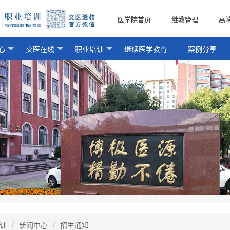
医学院首页
继教管理
高
心
交医在线
职业培训
继续医学教育
案例分享
训
/
新闻中心
/
招生通知