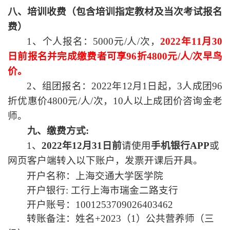
八、培训收费（包含培训指定教材及当次考试报名
费）
1
、个人报名：
5000
元
/
人
/
次，
2022
年
11
月
30
日前报名并完成缴费者可享
96
折
4800
元
/
人
/
次早鸟
价。
2
、组团报名：
2022
年
12
月
1
日起，
3
人成团
96
折优惠价
4800
元
/
人
/
次，
10
人以上成团价咨询金老
师。
九、缴费方式
:
1
、
2022
年
12
月
31
日前
请使用
手机银行
APP
或
网页客户端转入以下账户，发票开课后开具。
开户名称：上海交通大学医学院
开户银行
:
工行上海市瑞金二路支行
开户账号：
1001253709026403462
转账备注：姓名
+2023
（
1
）公共营养师（三