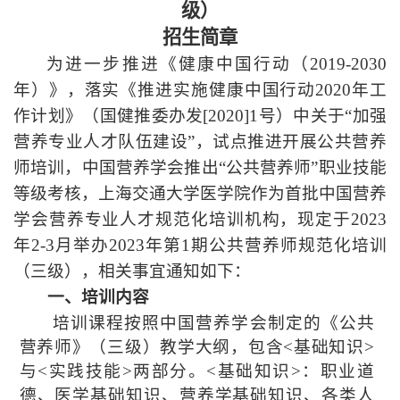
级）
招生简章
为进一步推进《健康中国行动（
2019-2030
年）》，落实《推进实施健康中国行动
2020
年工
作计划》（国健推委办发
[2020]1
号）中关于
“
加强
营养专业人才队伍建设
”
，试点推进开展公共营养
师培训，中国营养学会推出
“
公共营养师
”
职业技能
等级考核，上海交通大学医学院作为首批中国营养
学会营养专业人才规范化培训机构，现定于
2023
年
2-3
月举办
2023
年第
1
期公共营养师规范化培训
（三级），相关事宜通知如下：
一、培训内容
培训课程按照中国营养学会制定的《公共
营养师》（三级）教学大纲，包含
<
基础知识
>
与
<
实践技能
>
两部分。
<
基础知识
>
：职业道
德、医学基础知识、营养学基础知识、各类人