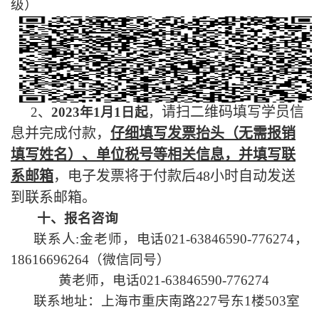
级）
请扫二维码填写学员信
2
、
2023
年
1
月
1
日起
，
息并完成付款，
仔细填写发票抬头（无需报销
填写姓名）、单位税号等相关信息，并填写联
系邮箱
，电子发票将于付款后
48
小时自动发送
到联系邮箱。
十、报名咨询
联系人
:
金老师，电话
021-63846590-776274
，
18616696264
（微信同号）
黄老师，电话
021-63846590-776274
联系地址：上海市重庆南路
227
号东
1
楼
503
室