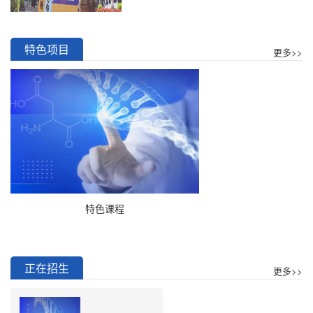
特色项目
更多>>
特色课程
正在招生
更多>>