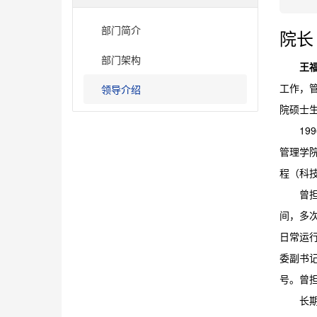
部门简介
院长
部门架构
王
工作，
领导介绍
院硕士
1
管理学院
程（科
曾
间，多
日常运
委副书
号。曾
长