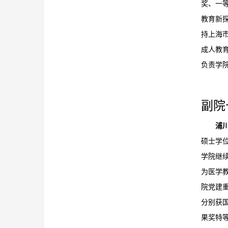
奖、一
教育新
持上海市
成人教育
负责学
副院
浦川
硕士学
学院继
为医学
院党建
分别获
果奖特