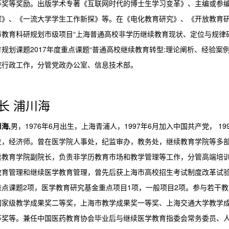
等奖等奖励。出版学术专著《互联网时代的博士生学习变革》、主编或参
探》、《一流大学学生工作新探》等。在《电化教育研究》、《开放教育研
教育科研规划市级项目“上海普通高校非学历继续教育现状、定位与规律研究
规划课题2017年度重点课题“普通高校继续教育转型:理论阐析、经验案例与
院行政工作，分管党政办公室、信息技术部。
长 浦川海
海,
男，1976年6月出生，上海青浦人，1997年6月加入中国共产党， 1
位，经济师。曾在医学院人事处，纪监审办，教务处，继续教育学院等多
续教育学院副院长，负责非学历教育市场和教学管理等工作，分管高端培
教育管理和继续医学教育管理，曾先后获上海市高校招生考试制度改革试验项
重点课题2项，医学教育研究基金重点项目1项，一般项目2项。参与若干
国家级教学成果奖二等奖，上海市教学成果奖一等奖、上海交通大学教学
等奖等。兼任中国医药教育协会毕业后与继续医学教育指委会常务委员、