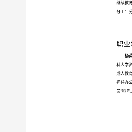
继续教
分工：
职业
杨
科大学资
成人教
担任办公
员”称号