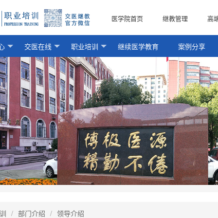
医学院首页
继教管理
高
心
交医在线
职业培训
继续医学教育
案例分享
训
/
部门介绍
/
领导介绍