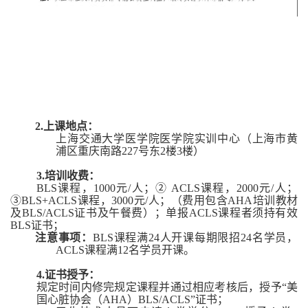
2.上课地点：
上海交通大学医学院医学院
实训中心（上海市
黄
浦区重庆南路
227号
东
2楼3楼
）
3.
培训收费
：
BLS课程，1000元/人；② ACLS课程，2000元/人；
③BLS+ACLS课程，3000元/人；（费用包含AHA培训教材
及BLS
/ACLS证书
及
午餐费
）；单报
ACLS课程者须持有效
BLS证书；
注意事项
：
BLS课程
满
24
人
开课
每期限招
24名学员，
ACLS课程满12名学员开课
。
4.证书授予：
规定时间内修完规定课程并通过相应考核后，授予
“美
国心脏协会（AHA）BLS
/ACLS
”证书；