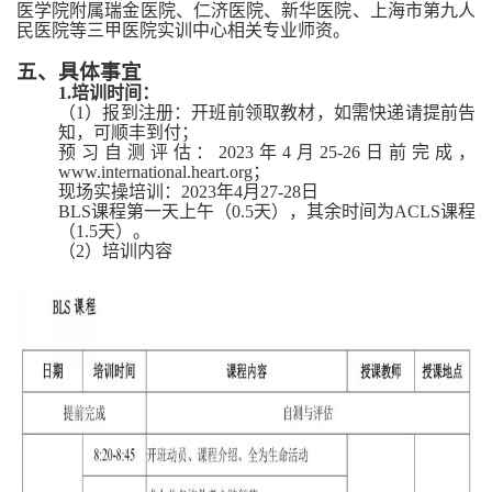
医学院附属
瑞金医院、仁济医院、新华医院、上海市第九人
民医院等
三甲医院实训中心相关专业师资。
五、
具体事宜
1.培训时间：
（
1）报到注册
：
开班
前
领取
教材
，如需快递
请提前告
知
，
可顺丰到付
；
预习自测评估：
2023年4月25
-
26日前
完成
，
www.international.heart.org
；
现场
实操
培训
：
2023年4月27-28日
BLS课程第一天上午
（
0.5
天
），其余时间为
ACLS课程
（
1.5天）。
（
2）培训内容