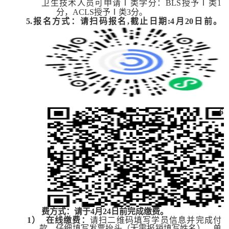
卫生技术人员可申请
Ⅰ类
学分：
BLS授予Ⅰ类
1
分，
ACLS授予Ⅰ类
3
分。
5.报名方式：请扫码报名,截止日期:4月20日前。
6
.
费方式
：
请于
4月24日前完成缴费。
1）
在线缴费：
请扫二维码填写学员信息并完成付
款，仔细填写发票抬头（无需报销填写姓名）、单