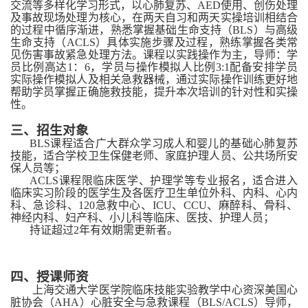
交流等多样化学习形式，以心肺复苏、
AED使用、创伤处理
及事故现场处理为核心，在两天自习
和两天实操
培训相结合
的
过程中循序渐进，熟悉掌握基础生命支持（
BLS）与高级
生命支持（ACLS）具体实施步骤及过程，熟练掌握各类常
见伤害事故紧急
处理方法。课程以实践操作为主，导师：学
员比例高达
1：6，学员与操作模拟人比例3:1配备安排学员
实际操作模拟人及相关
急救器械
，通过
实际
操作训练更好
地
帮助学员掌握正确施救技能，提升本次培训的针对性
和
实操
性。
三、招生对象
BLS课程适合广大群众
学习
成人
和婴儿
的
基础心肺复苏
技能，
适合学校
卫生保健老师
、
家庭护理人员
、公共场所安
保人员等；
ACLS课程限临床医学、护理学等专业报名，
适合
进入
临床
实习
阶段
的医学生及
各医疗卫生单位外科、内科、心内
科、急诊科、
120急救中心、ICU、CCU、麻醉科、骨科、
神经内科、妇产科、小儿科等临床、医技、护理人员；
持证超过
2年
有效期
需
更新者
。
四、授课
师资
上海交通大学
医学院
临床技能实验教学中心资深美国心
脏协会
（
AHA）心脏安全与急救课程
（
BLS/ACLS
）
导师，