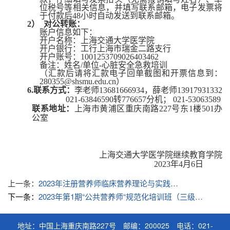
位税号等相关信息，并填写联系邮箱，电子发票将
于付款后
48小时自动发送到联系邮箱。
2）
对公转账：
账户信息如下：
开户名称：上海交通大学医学院
开户银行：工行上海市瑞金二路支行
开户账号：
1001253709026403462
备注：姓名
/单位-心脏安全急救培训
（汇款后请将汇款电子回单截图和开票信息到：
280355@shsmu.edu.cn）
6.联系方式：
李老师
13681666934
，薛老师
13917931332
021-63846590
转
776657
分机；
021-53063589
联系地址
：
上海市黄浦区
重庆南路
227
号
东
1
楼
501
办
公室
上海交通大学医学院继续教育学院
2023
年
4
月
6
日
上一条：
2023年注册营养师临床营养理论与实践技能最新进展学习班
下一条：
2023年第1期“公共营养师“规范化培训班（三级）招生简章（第二轮通知）
地址：中国上海重庆南路227号 邮编：200025 电话：021-