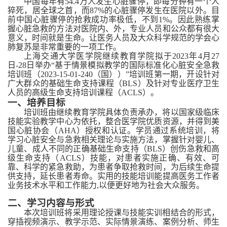
中国每年有
54.4万人发生心脏骤停，即每分钟有一个人
猝死，居全球之首，而87%的心脏骤停发生在医院以外。目
前中国心脏骤停的抢救成功率极低，不到1%。因此熟练掌
握
心脏急救的方法
对医院内、外，专业人员和公众都有很大
意义，时间就是生命。让医务人员及大众科学规范的学会心
肺复苏是非常重要的一项工作。
上海交通大学医学院继续教育学院拟于
2023年4月27
日-28日
举办
“基于情景模拟教学的国际标准化心脏安全急救
培训班（2023-15-01-240（国））”培训班第一期，开设针对
广大群众
的
基础生命支持课程（
BLS）及针对专业医疗
卫生
人员的
高级生命支持培训课程（
ACLS）。
一、
培养目标
培训班由继续教育学院具体负责承办，将以国家级临床
技能实验教学中心为依托，整合医学院优质资源，并得到美
国心脏协会（
AHA）授权和认证。学员通过系统培训，将
学习心脏安全与急救相关理论与实施方法，掌握针对婴儿、
儿童、成人不同的正确基础生命支持（BLS）创伤急救和高
级生命支持（ACLS）技能，对患者实施正确、有效、可
靠、科学的紧急救助，为患者争取抢救时间，为后续生命提
供支持，延长患者寿命。实用的技能培训能提高医务工作者
业务技术水平和工作能力,以便更好地为社会大众服务。
二、
学习内容与形式
本次培训班将采用理论授课与技能实训相结合的形式，
穿插视频演示、教学示范、实际情景演练、案例分析、师生