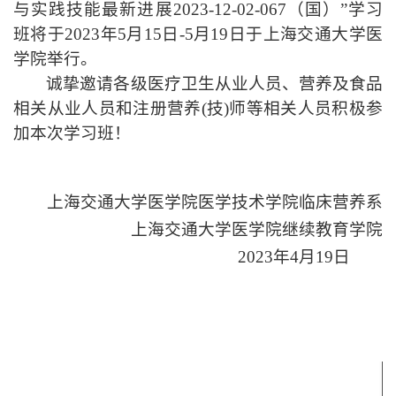
与实践技能最新进展
2023-12-02-067
（国）
”
学习
班
将于
202
3
年
5
月
15
日
-
5
月
1
9
日
于上海交通大学医
学院
举行。
诚挚
邀请
各级医疗卫生从业人员
、营养及
食品
相关从业
人员和注册营养
(
技
)
师等相关人员积极
参
加本次学习班！
上海交通大学医学院医学技术学院临床
营养系
上海交通大学医学院继续教育学院
202
3
年
4
月
19
日