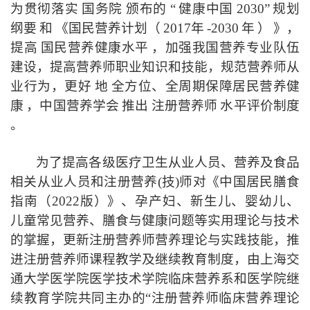
为贯彻落实
国务院
颁布的
“
健康中国
2030
”
规划
纲要
和
《国民营养计划（
2017
年
-2030
年
）
》，
提高
国民营养健康水平
，加强我国营养专业队伍
建设，提高营养师职业知识和技能，规范营养师从
业行为，更好
地
全方位、全周期保障居民营养健
康
，中国营养学会
推出
注册营养师
水平评价制度
。
为了
提高各级医疗卫生从业人员
、营养及
食品
相关从业
人员和注册营养
(
技
)
师对《中国居民膳食
指南
（
2022
版
）》
、孕产妇、新生儿、婴幼儿、
儿童常见营养、膳食与健康问题
等实用理论与
技术
的
掌握，更新注册
营养师
营养理论与实践技能
，推
进
注册营养师课程教学及继续教育
制度
，由上海交
通大学医学院
医学技术学院临床营养系和医学院
继
续教育学院共同主办的
“
注册营养师临床营养
理论