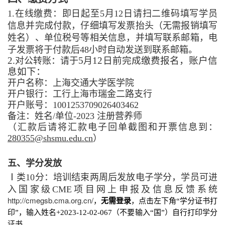
1.
在线缴费：即日起至
5月12日请扫二维码填写学员
信息并完成付款，仔细填写发票抬头（无需报销填写
姓名）、单位税号等相关信息，并填写联系邮箱，电
子发票将于付款后48小时自动发送到联系邮箱。
2.
5
12日前完成缴费报名，账户信
对公转账：请于
月
息如下：
开户名称：上海交通大学医学院
开户银行：工行上海市瑞金二路支行
开户账号：1001253709026403462
备注：姓名/单位-2023 注册营养师
（汇款后请将汇款电子回单截图和开票信息到：
280355@shsmu.edu.cn
）
五、学分
发放
Ⅰ类10分
：培训结束两周后发放电子学分，学员可进
入国家级
CME项目网上申报及信息反馈系统
http://cmegsb.cma.org.cn/
，
无需登录
，点击左下角
“
学分证书打
印
”，输入
姓名
+2023-12-02-067（不要
输入
“
国
”
）自行打印学分
证书。