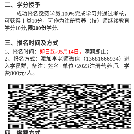
二、学分授予
成功报名缴费学员
,
100%完成学习并
通过
考核，
可获得
Ⅰ类10分
，可作为注册营养（技）师继续教育
学分
10分,
限
200份
学分。
三
、报名
时间
及方式
1、
报名时间：
即日起
-05月14日，
满额即止；
2、
添加李老师微信（
13681666934
报名方式：
）进
+单位+2023注册营养师
。学
入学员群，备注：姓名
800
/人。
费
元
四、
缴费方式