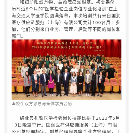
和煦骄阳滋万物，蔷薇茂盛润根基。初夏盎然，
历时近8个月的“医学检验企业岗位专业化培训”在上
海交通大学医学院圆满落幕。本次培训共有来自国润
优
医疗供应链服务（上海）有限公司共计100名员工参
秀
加，他们分别来自业务、管理、后勤等不同的岗位和
学
部门。
员
合
影
▲
校企双方领导与全体学员合影
结业典礼暨医学检验岗位技能比拼于2023年5月
13日隆重举行。国润医疗供应链服务（上海）有限
公司总经理杨宇、副总经理周晶等企业方管理层，
上