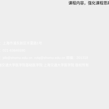
课程内容，强化课程思
：
上海市浦东新区半夏路1号
：
021-63846590
：
jdb@shsmu.edu.cn rctq@shsmu.edu.cn 邮编：201318
海交通大学医学院基础医学院 上海交通大学医学院 版权所有