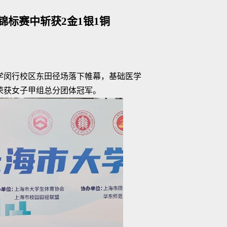
标赛中斩获2金1银1铜
大学闵行校区东田径场落下帷幕，基础医学
大荣获女子甲组总分团体冠军。