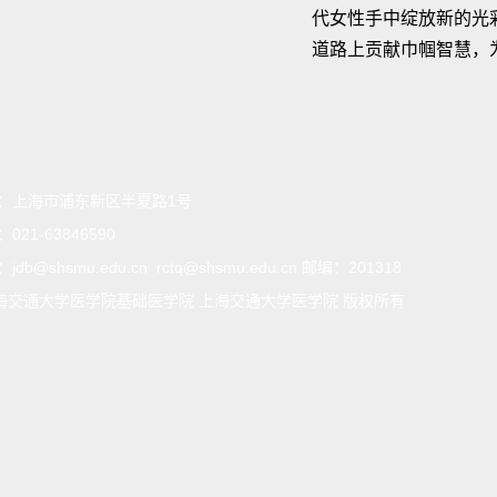
代女性手中绽放新的光
道路上贡献巾帼智慧，
：
上海市浦东新区半夏路1号
：
021-63846590
：
jdb@shsmu.edu.cn rctq@shsmu.edu.cn 邮编：201318
海交通大学医学院基础医学院 上海交通大学医学院 版权所有