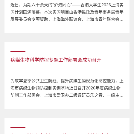
近日，为期六十余天的“沪港同心”——香港大学生2026上海实
习计划圆满落幕。本次实习项目由香港民政及青年事务局青年
发展委员会专项资助，上海海外联谊会、上海市青年联合会指
导，黄浦海外联谊会、黄浦香港联谊会全程落地统筹、协助实
施。来自香港大学、香港科技大学、香港中文大学、香港理工
大学、香港城市大学、香港浸会大学、香港教育大学等多所顶
尖学府的350余名优秀学子，在沪开展了为期8周的实习活
动。上海交通大学公共...
病媒生物科学防控专题工作部署会成功召开
​为筑牢夏季公共卫生防线、提升病媒生物规范化防控能力，上
海市病媒生物预防控制实训基地近日召开2026年度病媒生物
防制工作部署会。上海市爱卫办二级调研员乐之春、一级主任
科员雷庆，上海市健促中心党委书记唐文娟、指导部主任魏晓
敏，虹口区疾控中心副主任王飞，徐汇区疾控中心健促科副科
长朱伟，上海交通大学医学院网络信息中心主任陆勤，上海交
通大学公共卫生学院院长王慧、学科办主任徐刚及其他参会人
员出席会议。会议明...