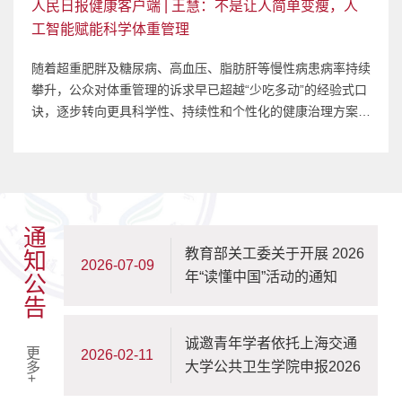
人民日报健康客户端 | 王慧：不是让人简单变瘦，人
工智能赋能科学体重管理
随着超重肥胖及糖尿病、高血压、脂肪肝等慢性病患病率持续
攀升，公众对体重管理的诉求早已超越“少吃多动”的经验式口
诀，逐步转向更具科学性、持续性和个性化的健康治理方案。
人工智能、大数据、可穿戴设备与数字营养技术的发展，让体
重管理从短期减肥逐渐延伸为长期健康守护。王慧上海交通大
学公共卫生学院 院长在健康监测层面，人工智能使体重管理
从“事后回溯”跃升为“实时感知”。 传统膳食记录、运动评估与
生活方式调查...
通知公告
教育部关工委关于开展 2026
2026-07-09
年“读懂中国”活动的通知
诚邀青年学者依托上海交通
更多+
2026-02-11
大学公共卫生学院申报2026
年海外优青项目