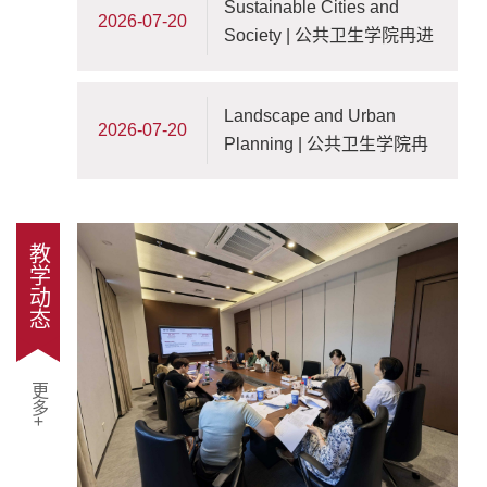
Sustainable Cities and
2026-07-20
Society | 公共卫生学院冉进
军/邓晓蓓联合团队揭示城市
生态质量延缓脑老化的流行
Landscape and Urban
病学证据
2026-07-20
Planning | 公共卫生学院冉
进军团队揭示城市生态环境
改善促进糖尿病防控新路
径，为城市公共卫生治理提
教学动态
供科学依据
更多+