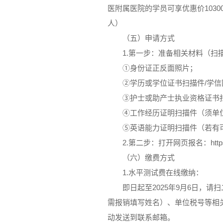
医附属医院的学员可享优惠价1030
人）
（五）申请方式
1.第一步：准备相关材料（扫
①身份证正反面照片；
②学历或学位证书扫描件/学信网学历或
③护士或助产士执业资格证书
④工作经历证明扫描件（须单
⑤英语能力证明扫描件（若有
2.第二步：打开网页报名：https://link
（六）缴费方式
1.水平测试费在线缴纳：
即日起至2025年9月6日，
需报销填写姓名）、单位税号等相
动发送到联系邮箱。