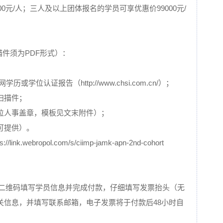
00元/人；三人及以上团体报名的学员可享优惠价99000元/
描件须为PDF形式）：
学位认证报告（http://www.chsi.com.cn/）；
扫描件；
位人事盖章，模板见文末附件）；
可提供）。
.webropol.com/s/ciimp-jamk-apn-2nd-cohort
请扫二维码填写学员信息并完成付款，仔细填写发票抬头（无
关信息，并填写联系邮箱，电子发票将于付款后48小时自