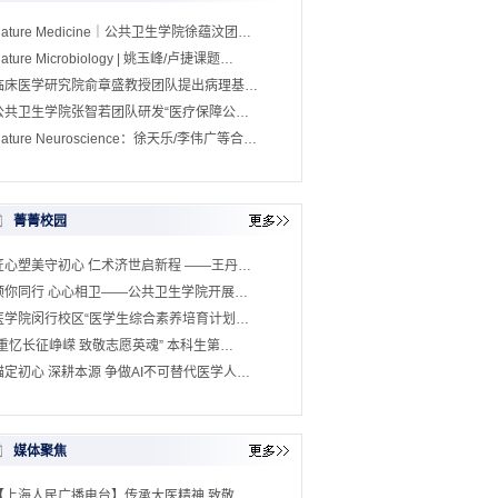
Nature Medicine｜公共卫生学院徐蕴汶团…
ature Microbiology | 姚玉峰/卢捷课题…
临床医学研究院俞章盛教授团队提出病理基…
公共卫生学院张智若团队研发“医疗保障公…
ature Neuroscience：徐天乐/李伟广等合…
菁菁校园
匠心塑美守初心 仁术济世启新程 ——王丹…
预你同行 心心相卫——公共卫生学院开展…
医学院闵行校区“医学生综合素养培育计划…
“重忆长征峥嵘 致敬志愿英魂” 本科生第…
锚定初心 深耕本源 争做AI不可替代医学人…
媒体聚焦
【上海人民广播电台】传承大医精神 致敬…