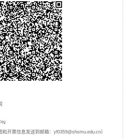
院
PN
票信息发送到邮箱：yf0359@shsmu.edu.cn）